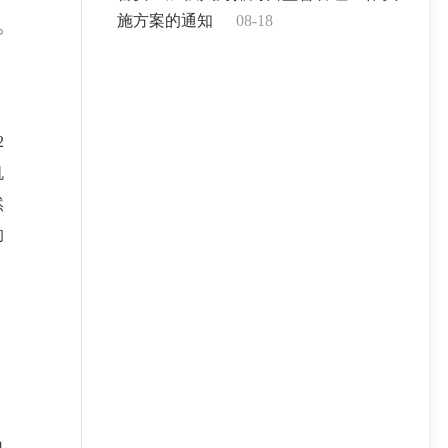
施方案的通知
08-18
2
机
然
的
口