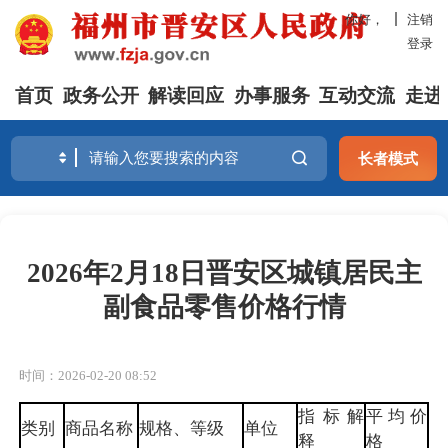
你好，
注销
登录
首页
政务公开
解读回应
办事服务
互动交流
走进
长者模式
2026年2月18日晋安区城镇居民主
副食品零售价格行情
时间：2026-02-20 08:52
指标解
平均价
类别
商品名称
规格、等级
单位
释
格