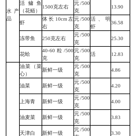
活鳙鱼
元/500
1500克左右
13.90
（花鲢）
克
水产
品
体长10cm左
元/500
活、明
虾
36.58
右
克
虾
元/500
冻带鱼
250克左右
25.30
克
40-60粒/500
元/500
花蛤
活
12.83
克
克
油菜（菜
元/500
新鲜一级
4.86
心）
克
元/500
油菜
新鲜一级
4.20
克
元/500
上海青
新鲜一级
4.00
克
元/500
油麦菜
新鲜一级
3.83
克
元/500
天津白
新鲜一级
3.30