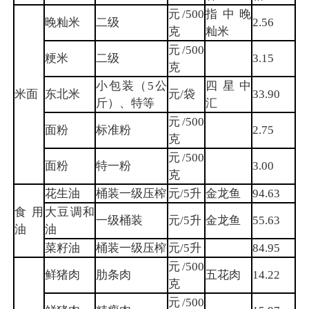
元/500
指中晚
晚籼米
二级
2.56
克
籼米
元/500
粳米
二级
3.15
克
小包装（5公
四星中
米面
东北米
元/袋
33.90
斤）、特等
汇
元/500
面粉
标准粉
2.75
克
元/500
面粉
特一粉
3.00
克
花生油
桶装一级压榨
元/5升
金龙鱼
94.63
食用
大豆调和
一级桶装
元/5升
金龙鱼
55.63
油
油
菜籽油
桶装一级压榨
元/5升
84.95
元/500
鲜猪肉
肋条肉
五花肉
14.22
克
元/500