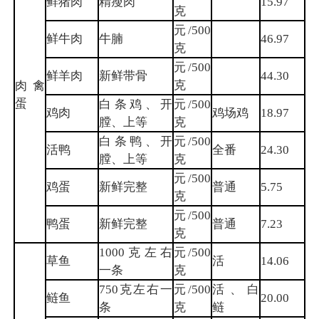
鲜猪肉
精瘦肉
15.97
克
元/500
鲜牛肉
牛腩
46.97
克
元/500
鲜羊肉
新鲜带骨
44.30
克
肉禽
蛋
白条鸡、开
元/500
鸡肉
鸡场鸡
18.97
膛、上等
克
白条鸭、开
元/500
活鸭
全番
24.30
膛、上等
克
元/500
鸡蛋
新鲜完整
普通
5.75
克
元/500
鸭蛋
新鲜完整
普通
7.23
克
1000克左右
元/500
草鱼
活
14.06
一条
克
750克左右一
元/500
活、白
鲢鱼
20.00
条
克
鲢