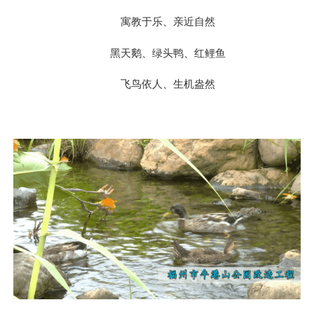
寓教于乐、亲近自然
黑天鹅、绿头鸭、红鲤鱼
飞鸟依人、生机盎然