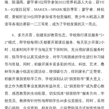
臻、陈灏禹、廖宇睿3位同学参加2022世界机器人大会，获VE
X—IQ项目冠军，MAKEX—SPARK项目季军；廖宇睿、林杭
熠、黄铭轩近50位同学参加省市创意编程、青少年AI机器人赛
道等各项比赛获一二三等奖，成为了学校发展的又一亮点。
6、多方共育，创建良好教育生态。学校推行课后服务“5+
2”模式，即学校每周5天都要开展课后服务、每天至少开展2小
时，结束时间不早于当地正常下班时间。充分用好课后服务时
间，指导学生认真完成作业，对学习有困难的学生进行补习辅
导与答疑。同时，积极开展丰富多彩的书法、科技、艺术、叠
杯等兴趣小组及社团活动，增强吸引力，得到家长广泛赞誉。
积极开展捐资助学工作。学校深刻认识“捐资助学”重大意义，
使之作为教育事业发展的有益补充，让“捐资助学”成为爱心教
育、感恩教育的生动彰显。切实找准“捐资助学”服务方向，学
校党员、教师有针对性地帮助学生40多位贫困生。同时，采用
爱心捐助、企业资助、校友自助、公益赞助等方式创造性地开