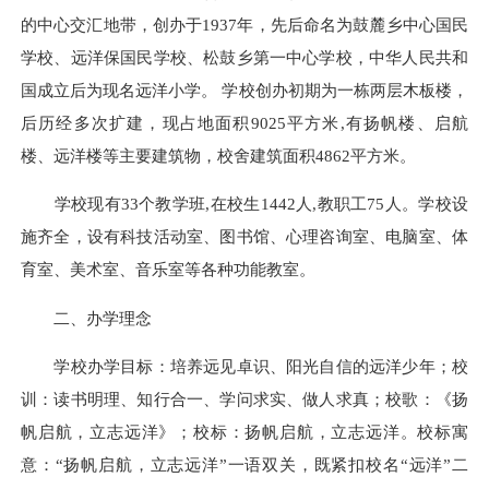
的中心交汇地带，创办于1937年，先后命名为鼓麓乡中心国民
学校、远洋保国民学校、松鼓乡第一中心学校，中华人民共和
国成立后为现名远洋小学。 学校创办初期为一栋两层木板楼，
后历经多次扩建，现占地面积9025平方米,有扬帆楼、启航
楼、远洋楼等主要建筑物，校舍建筑面积4862平方米。
学校现有33个教学班,在校生1442人,教职工75人。学校设
施齐全，设有科技活动室、图书馆、心理咨询室、电脑室、体
育室、美术室、音乐室等各种功能教室。
二、办学理念
学校办学目标：培养远见卓识、阳光自信的远洋少年；校
训：读书明理、知行合一、学问求实、做人求真；校歌：《扬
帆启航，立志远洋》；校标：扬帆启航，立志远洋。校标寓
意：“扬帆启航，立志远洋”一语双关，既紧扣校名“远洋”二