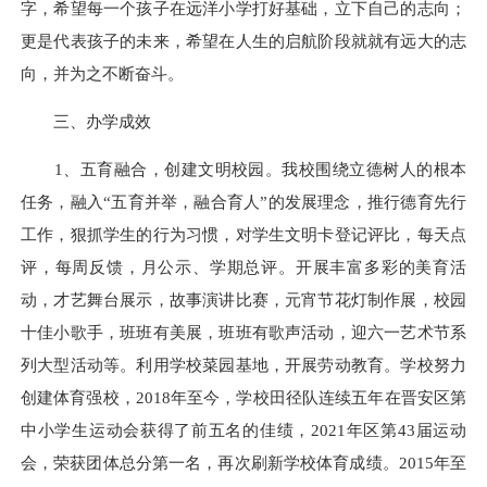
字，希望每一个孩子在远洋小学打好基础，立下自己的志向；
更是代表孩子的未来，希望在人生的启航阶段就就有远大的志
向，并为之不断奋斗。
三、办学成效
1、五育融合，创建文明校园。我校围绕立德树人的根本
任务，融入“五育并举，融合育人”的发展理念，推行德育先行
工作，狠抓学生的行为习惯，对学生文明卡登记评比，每天点
评，每周反馈，月公示、学期总评。开展丰富多彩的美育活
动，才艺舞台展示，故事演讲比赛，元宵节花灯制作展，校园
十佳小歌手，班班有美展，班班有歌声活动，迎六一艺术节系
列大型活动等。利用学校菜园基地，开展劳动教育。学校努力
创建体育强校，2018年至今，学校田径队连续五年在晋安区第
中小学生运动会获得了前五名的佳绩，2021年区第43届运动
会，荣获团体总分第一名，再次刷新学校体育成绩。2015年至