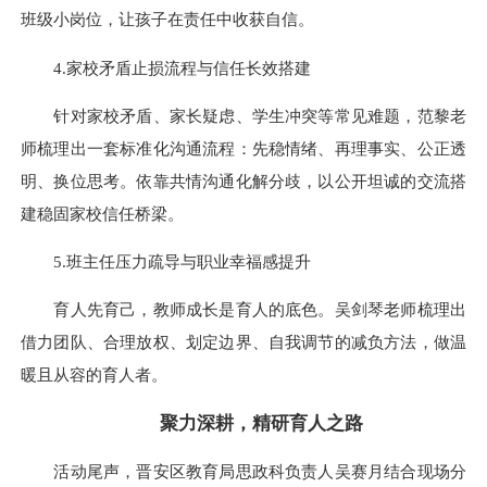
班级小岗位，让孩子在责任中收获自信。
4.家校矛盾止损流程与信任长效搭建
针对家校矛盾、家长疑虑、学生冲突等常见难题，范黎老
师梳理出一套标准化沟通流程：先稳情绪、再理事实、公正透
明、换位思考。依靠共情沟通化解分歧，以公开坦诚的交流搭
建稳固家校信任桥梁。
5.班主任压力疏导与职业幸福感提升
育人先育己，教师成长是育人的底色。吴剑琴老师梳理出
借力团队、合理放权、划定边界、自我调节的减负方法，做温
暖且从容的育人者。
聚力深耕，精研育人之路
活动尾声，晋安区教育局思政科负责人吴赛月结合现场分