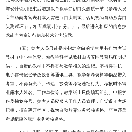
与设计说明结束后增加教育教学知识口头测试环节（参考人员
应主动向考官表明本人需进行口头测试，否则视为自动放弃口
头测试环节，相应成绩计为
0分。），最后进入相应的信息技
术能力考室进行信息技术能力演示。
（五）参考人员只能携带指定空白的学生用书作为考试
教材（
中小学体育、幼教
学科考试教材由晋安区教育局
印制
提
供
），自带的教材中不得有与教学相关的注记。不得将手机、
电子存储记忆录放设备等通讯工具、教学参考资料等物品带入
考室，不得有夹带、传递、抄袭等考场违纪行为。考核时不得
泄露本人姓名、工作单位等，教案纸上只能填写组别、申报学
科及抽签序号。参考人员应服从工作人员管理，自觉遵守考场
纪律，擅自离开考区，视为自动放弃业务考核资格。严重违反
考场纪律的取消业务考核资格。
（六）根据抽签顺序，部分参考人员将会安排在下午进