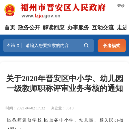
登录
首页
政务公开
解读回应
办事服务
互动交流
走进
长者模式
关于2020年晋安区中小学、幼儿园
一级教师职称评审业务考核的通知
时间：2021-04-02 17:32
浏览量：3618
区教师进修学校
,区属
各中小学、幼儿园
、
相关
民办校
（
园
）
：