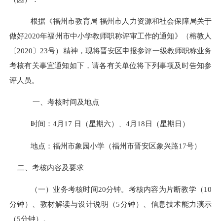
根据
《福州市教育局
福州市人力资源和社会保障局关于
做好2020年福州市中小学教师职称评审工作的通知》（榕教人
〔20
20
〕23号）
精神
，现将
晋安
区申报
参评一
级教师
职称业务
考核
有关事
宜
通知如下
，
请各有关单位将下列事项及时告知参
评人员
。
一、考核时间
及
地点
时间：
4月17 日（星期六）、4月18日（星期日）
地点：福州
市
象园
小学（
福州市晋安区象兴路
17号
）
二、考核内容及要求
（一）业务考核时间
20分钟。
考核内容
为
片断教学（10
分钟）
、
教材解读与设计说明（5分钟）、
信息技术能力演示
（5
分钟）。