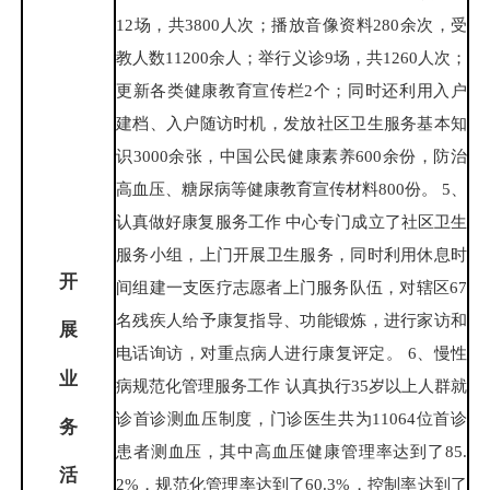
12场，共3800人次；播放音像资料280余次，受
教人数11200余人；举行义诊9场，共1260人次；
更新各类健康教育宣传栏2个；同时还利用入户
建档、入户随访时机，发放社区卫生服务基本知
识3000余张，中国公民健康素养600余份，防治
高血压、糖尿病等健康教育宣传材料800份。 5、
认真做好康复服务工作 中心专门成立了社区卫生
服务小组，上门开展卫生服务，同时利用休息时
开
间组建一支医疗志愿者上门服务队伍，对辖区67
名残疾人给予康复指导、功能锻炼，进行家访和
展
电话询访，对重点病人进行康复评定。 6、慢性
业
病规范化管理服务工作 认真执行35岁以上人群就
诊首诊测血压制度，门诊医生共为11064位首诊
务
患者测血压，其中高血压健康管理率达到了85.
活
2%，规范化管理率达到了60.3%，控制率达到了