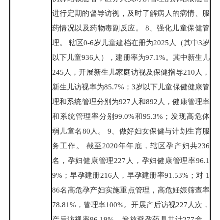
进行定期的督导访视，及时了解病人的病情、服
药情况以及药物毒副反应。 8、强化儿童保健管
理。 辖区0-6岁儿童建档在册为2025人（其中3岁
以下儿童936人），建册率为97.1%。其中新生儿
245人，开展新生儿家庭访视及保健指导210人，
新生儿访视率为85.7%；3岁以下儿童保健健康管
理和系统管理分别为927人和892人，健康管理率
和系统管理率分别99.0%和95.3%；发现高危体
弱儿童名80人。 9、做好妇女保健与计划生育服
务工作。 截至2020年年底，辖区孕产妇共236
名，孕妇健康管理227人，孕妇健康管理率96.1
9%；早孕建册216人，早孕建册率91.53%；对 1
86名高危孕产妇实施重点管理，高危妊娠筛查率
78.81%，管理率100%。开展产后访视227人次，
产后访视率96.19%。发放避孕药具共计277盒。