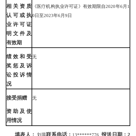
相关资质
《医疗机构执业许可证》有效期限自2020年6月1
认可或执
0日至2023年6月9日
业许可证
明文件及
有效期
绩
效
和受
无
奖惩及诉
讼投诉情
况
接受捐赠
无
资助及使
用
情
况
填表人：
联系电话：
报送日期：
2
刘晨
13******776