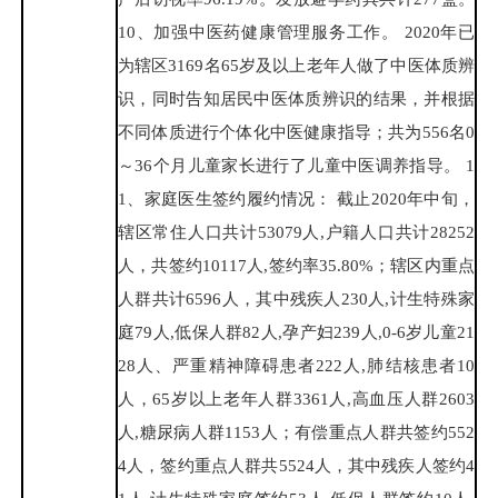
10、加强中医药健康管理服务工作。 2020年已
为辖区3169名65岁及以上老年人做了中医体质辨
识，同时告知居民中医体质辨识的结果，并根据
不同体质进行个体化中医健康指导；共为556名0
～36个月儿童家长进行了儿童中医调养指导。 1
1、家庭医生签约履约情况： 截止2020年中旬，
辖区常住人口共计53079人,户籍人口共计28252
人，共签约10117人,签约率35.80%；辖区内重点
人群共计6596人，其中残疾人230人,计生特殊家
庭79人,低保人群82人,孕产妇239人,0-6岁儿童21
28人、严重精神障碍患者222人,肺结核患者10
人，65岁以上老年人群3361人,高血压人群2603
人,糖尿病人群1153人；有偿重点人群共签约552
4人，签约重点人群共5524人，其中残疾人签约4