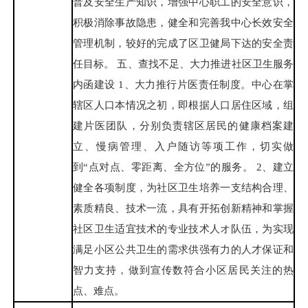
普及安全生产知识，增强中心职工的安全意识，
积极消除事故隐患，健全和完善我中心长效安全
管理机制，较好的完成了区卫健局下达的安全责
任目标。 五、查找不足、大力推进社区卫生服务
内函建设 1、大力推行片医责任制度。中心在掌
辖区人口本情况之初，即根据人口居住区域，组
建片医团队，分别负责辖区居民的健康档案建
立、慢病管理、入户随访等项工作，切实做
到“点对点、零距离、全方位”的服务。 2、建立
健全各项制度，为社区卫生培养一支结构合理、
素质精良、技术一流，具有开拓创新精神和掌握
社区卫生适宜技术的专业技术人オ队伍，为实现
满足小区公共卫生的需求供强有力的人才保证和
智力支持，做到宣传数符合小区居民关注的热
点、难点。