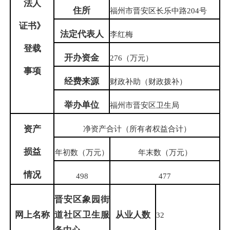
法人
住
所
福州市晋安区长乐中路204号
证书》
法定代表人
李红梅
登载
开办资金
276（万元）
事项
经费来源
财政补助（财政拨补）
举办单位
福州市晋安区卫生局
资产
净资产合计（所有者权益合计）
损益
年初数（万元）
年末数（万元）
情况
498
477
晋安区象园街
网上名称
道社区卫生服
从业人数
32