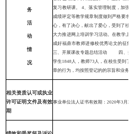
复习教研课。 4、落实管理制度，加强
务
成绩评定等教学规章制度做到严格要求
活
心，有了决心，献出了爱心，受到了社
大力推进网上培训学习活动。在教学上
动
成好福鼎市教师进修校优秀论文的征
情
三、开展课改专题总结活动 四、持
学生1848人，教师73人，在校生受
况
章的行为，均按照登记的的宗旨和业务范
相关资质认可或执业
许可证明文件及有效
事业单位法人证书有效期：2020年3月23日
期
绩
效
和受奖惩及诉讼