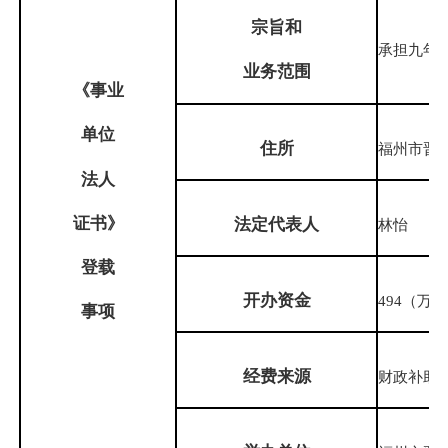
宗旨和
承担九年
业务范围
《事业
单位
住
所
福州市晋
法人
证书》
法定代表人
林怡
登载
开办资金
494（万
事项
经费来源
财政补助