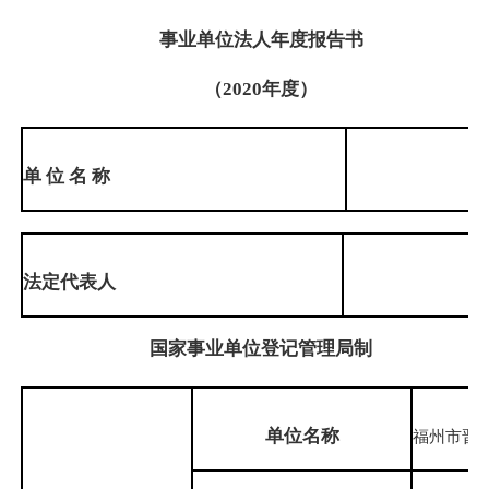
事业单位法人年度报告书
（
2020
年度）
单 位 名 称
法
定代表
人
国家事业单位登记管理局制
单位名称
福州市晋