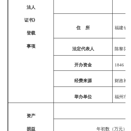
法人
证书》
住
所
福建省
登载
事项
法定代表人
陈黎芬
开办资金
1846
（
经费来源
财政补
举办单位
福州市
资产
损益
年初数（万元）