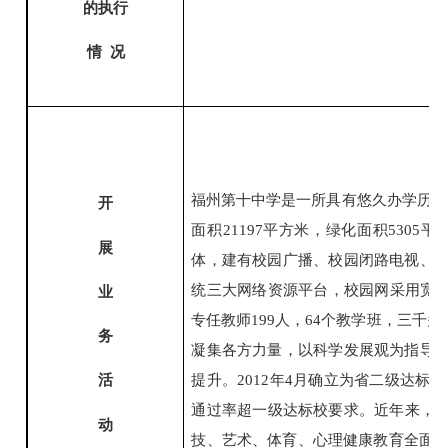
的执行
情
况
福州第十中学是一所具有悠久办学历史
开
面积21197平方米，绿化面积53
展
体，建有校园广播、校园闭路电视、
统三大网络资源平台，校园网采用宽带
业
专任教师199人，64个教学班，三
务
凝集各方力量，以科学发展观为指导
活
提升。2012年4月确立为省二级达标
通过率超一级达标校要求。近年来，学
动
技、艺术、体育、心理健康教育全面开