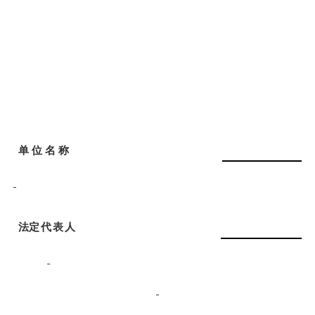
单
位 名 称
法
定代表
人