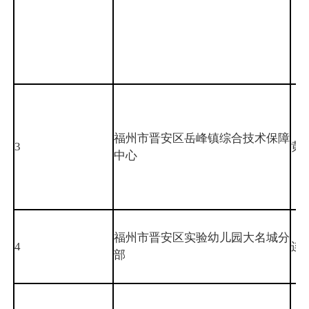
福州市晋安区岳峰镇综合技术保障
3
黄
中心
福州市晋安区实验幼儿园大名城分
4
连
部