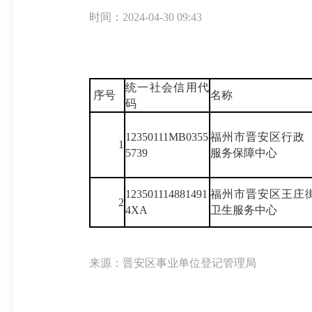
时间：2024-04-30 09:43
统一社会信用代
序号
名称
码
12350111MB0355
福州市晋安区行政
1
5739
服务保障中心
123501114881491
福州市晋安区王庄
2
4XA
卫生服务中心
来源：晋安区事业单位登记管理局