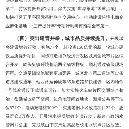
第二。持续提振外贸出口，聚力实施“世界茶港”等重点项目，
加快打造五里亭国际茶叶联合交易中心，推动建设跨境电商企
业孵化基地，“三产提升年”专项行动考评预期全市第一。
（四）突出建管并举，城市品质持续提升。
开展城
乡建设增效行动，实施77个、总投资150亿元的新一轮城市建
设品质提升项目，同步打造福兴经济开发区及周边城市片区综
合开发、岭头集镇环境整治两个省级样板，顺利通过省级现场
评审。交通基础设施配套更加完善，城区北向第二通道等17条
道路建成通车，站西路延伸段等85条道路加快建设，区内地铁
4号线首通段正式通车运行。加大实施火车站片区交通综合整
治，盘活城区桥下空间、边角地等闲置地块，新增公共停车泊
位577个、电动充电桩300个。实施老旧小区改造项目22个，惠
及群众2万多人。开展污水提质增效专项行动，新建市政污水
管网12公里，完成鼓山下院周边高品质饮用水试点片区改造。