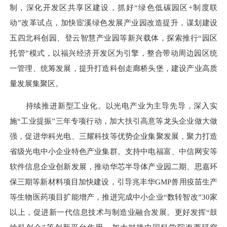
制，深化开发区共享区建设，抓好“绿色低碳园区+制度联
动”改革试点，加快宦溪绿色发展产业园改造提升，谋划建设
五四北科创园、登云智慧产业园等新兴载体，探索推行“园区
托管”模式，以福兴经济开发区为引擎，整合带动周边园区统
一管理、统筹发展，提升打造科创走廊桥头堡，建设产业高质
量发展集聚区。
持续推进新型工业化。以光电产业为主导先导，深入实
施“工业提振”三年专项行动，加大扶引高意等龙头企业做大做
强，促进华科光电、三耀科技等优势企业集聚发展，聚力打造
省级光电中小企业特色产业集群。支持中电福富、中信网安等
软件信息企业创新发展，推动华芯半导体产业园二期、思嘉环
保三期等新材料项目加快建设，引导兆丰华GMP兽用疫苗生产
等生物医药项目扩能增产，推进完成中小企业“数转智改”30家
以上，促进新一代信息技术与制造业融合发展。更好发挥“鼓