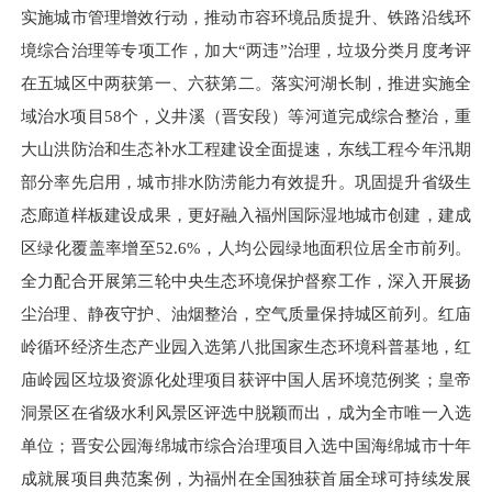
实施城市管理增效行动，推动市容环境品质提升、铁路沿线环
境综合治理等专项工作，加大“两违”治理，垃圾分类月度考评
在五城区中两获第一、六获第二。落实河湖长制，推进实施全
域治水项目58个，义井溪（晋安段）等河道完成综合整治，重
大山洪防治和生态补水工程建设全面提速，东线工程今年汛期
部分率先启用，城市排水防涝能力有效提升。巩固提升省级生
态廊道样板建设成果，更好融入福州国际湿地城市创建，建成
区绿化覆盖率增至52.6%，人均公园绿地面积位居全市前列。
全力配合开展第三轮中央生态环境保护督察工作，深入开展扬
尘治理、静夜守护、油烟整治，空气质量保持城区前列。红庙
岭循环经济生态产业园入选第八批国家生态环境科普基地，红
庙岭园区垃圾资源化处理项目获评中国人居环境范例奖；皇帝
洞景区在省级水利风景区评选中脱颖而出，成为全市唯一入选
单位；晋安公园海绵城市综合治理项目入选中国海绵城市十年
成就展项目典范案例，为福州在全国独获首届全球可持续发展