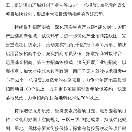
工，促进沿山环城科创产业带等126个、总投资580亿元的谋划
项目加快转化，形成重大项目滚动接续的良好态势。
持续提升招商实效。深化落实重点产业链“链长制”，紧盯
产业链高新领域、缺失环节，进一步优化产业招商路线图，完
善重点项目线索库，滚动充实“百项千亿”招商导向清单。加快
启用晋安招商中心，充实招商专员队伍，拓展招商对接平台，
运用基金招商、第三方招商等模式，深入开展产业链招商、以
商招商，加大对接北京数字政通、西门子无人驾驶技术研发中
心等62个、总投资308亿元的在谈项目，力争全年落地高质量
招商项目100个以上，力争更多项目实现当年洽谈签约、快速
落地见效，力争招商项目落地转化率达70%以上。
持续增强服务质效。坚持要素跟着项目走、服务围着项目
转，深化用好国土空间规划“三区三线”划定成果，持续强化规
划、用地、用林等要素衔接保障；探索完善投贷联动等项目融