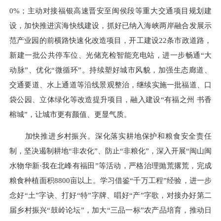
0%；主动对接福银高速晋安至闽侯段等重大交通项目规划建
设，加快推进滨海快线建设，抓好已纳入海峡两岸融合发展示
范产业园的前横路快速化改造项目，开工建设22条市政道路，
新建一批公共停车位、光储充检智能充电站，进一步畅通“大
动脉”、优化“微循环”。持续塑好城市风貌，加强生态廊道、
交通要道、水上通道等沿线景观整治，继续实施一批福道、口
袋公园、立体绿化等改造提升项目，融入建设“有福之州 书香
榕城”，让城市更有颜值、更显气质。
加快推进乡村振兴。深化落实耕地保护和粮食安全责任
制，坚决遏制耕地“非农化”、防止“非粮化”，深入开展“闽山闽
水物华新·我在北峰有福田”等活动，严格治理抛荒撂荒，完成
粮食种植面积8800亩以上。学习借鉴“千万工程”经验，进一步
念好“土”字诀、打好“特”字牌、唱好“产”字歌，对接办好第二
届乡村振兴“鼓岭论坛”，加大“三品一标”农产品培育，推动日