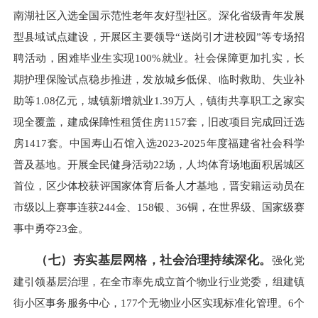
南湖社区入选全国示范性老年友好型社区。深化省级青年发展
型县域试点建设，开展区主要领导“送岗引才进校园”等专场招
聘活动，困难毕业生实现100%就业。社会保障更加扎实，长
期护理保险试点稳步推进，发放城乡低保、临时救助、失业补
助等1.08亿元，城镇新增就业1.39万人，镇街共享职工之家实
现全覆盖，建成保障性租赁住房1157套，旧改项目完成回迁选
房1417套。中国寿山石馆入选2023-2025年度福建省社会科学
普及基地。开展全民健身活动22场，人均体育场地面积居城区
首位，区少体校获评国家体育后备人才基地，晋安籍运动员在
市级以上赛事连获244金、158银、36铜，在世界级、国家级赛
事中勇夺23金。
（七）夯实基层网格，社会治理持续深化。
强化党
建引领基层治理，在全市率先成立首个物业行业党委，组建镇
街小区事务服务中心，177个无物业小区实现标准化管理。6个