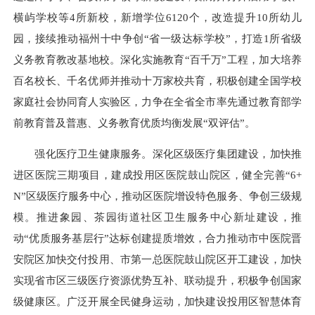
横屿学校等4所新校，新增学位6120个，改造提升10所幼儿
园，接续推动福州十中争创“省一级达标学校”，打造1所省级
义务教育教改基地校。深化实施教育“百千万”工程，加大培养
百名校长、千名优师并推动十万家校共育，积极创建全国学校
家庭社会协同育人实验区，力争在全省全市率先通过教育部学
前教育普及普惠、义务教育优质均衡发展“双评估”。
强化医疗卫生健康服务。深化区级医疗集团建设，加快推
进区医院三期项目，建成投用区医院鼓山院区，健全完善“6+
N”区级医疗服务中心，推动区医院增设特色服务、争创三级规
模。推进象园、茶园街道社区卫生服务中心新址建设，推
动“优质服务基层行”达标创建提质增效，合力推动市中医院晋
安院区加快交付投用、市第一总医院鼓山院区开工建设，加快
实现省市区三级医疗资源优势互补、联动提升，积极争创国家
级健康区。广泛开展全民健身运动，加快建设投用区智慧体育