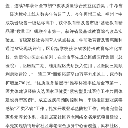
盖，连续3年获评全市初中教学质量综合效益优胜奖，中考省
一级达标校上线人数去年首超千人、今年再增三成。福州七中
成功晋级省一级达标高中，获评教育部及省市级“基础教育精
品课”数量四年蝉联全市第一。获评省级基础教育综合改革实
验区、省级家校社协同育人试点县区，学前教育普及普惠顺利
通过省级现场评估，区启智学校获评省级特殊教育标准化学
校。集团化办医走在前列，在全市率先成立区级医疗集团（总
医院），区医院二期、桂湖院区先后投入使用，区医院三期顺
利启动建设，“一院三区”面积拓展至10万平方米以上，床位数
扩增至790张。“优质服务基层行”推荐标准率位居全市第一，
医共体建设经验入选国家卫健委“紧密型县域医疗卫生共同体
建设典型案例”。成立区疾病预防控制局，平稳推进新冠病毒
感染“乙类乙管”工作，扎实开展登革热防控工作。构建完善普
惠多元养老体系，推进居家社区养老网络全省示范项目建设，
率先实现镇街居家社区养老综合服务中心全覆盖，凤林社区、