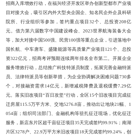
招商入库增效行动，在福兴经济开发区举办创新型都市产业项
目对接大会，吸引区内外大型央企国企、知名民企外企及科研
院所、行业组织等参加，签约重点项目32个、总投资208亿
元。借力第六届数字中国建设峰会、2023世界航海装备大会
等，加大对接中国500强、民营100强等重点企业，引进落地中
国长航、中车唐车、盛隆能源等高质量产业项目121个、总投
资322亿元，招商考评预期连续两年排名全市第二。开展企业
服务增效行动，总结推广科技特派员制度，拓展完善金融特派
员、法律特派员等创新举措，为企业协调解决困难问题730多
个，对接融资需求14亿元，新增减税降费及退税缓费7.29亿
元。落实旧改项目“百日攻坚”行动，全区15个旧改项目完成征
迁房屋115.5万平方米、交地5276.8亩，推动出让地块21幅、1
054亩；组织司法部门、金融机构等驻扎征迁现场，优化征迁
服务，新店东片区超千亩征迁项目35天完成签约99.91%；南湖
片区3278户、22.9万平方米旧改项目18天完成签约99.24%，创