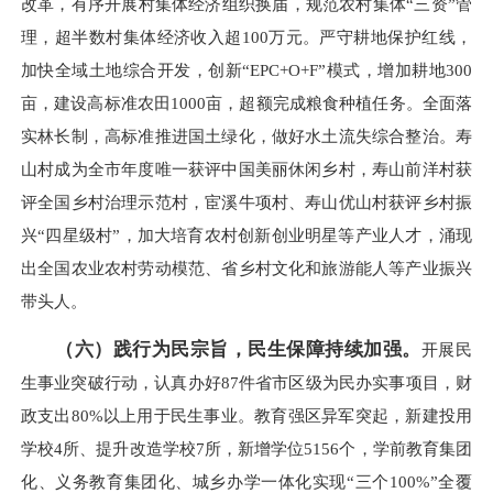
改革，有序开展村集体经济组织换届，规范农村集体“三资”管
理，超半数村集体经济收入超100万元。严守耕地保护红线，
加快全域土地综合开发，创新“EPC+O+F”模式，增加耕地300
亩，建设高标准农田1000亩，超额完成粮食种植任务。全面落
实林长制，高标准推进国土绿化，做好水土流失综合整治。寿
山村成为全市年度唯一获评中国美丽休闲乡村，寿山前洋村获
评全国乡村治理示范村，宦溪牛项村、寿山优山村获评乡村振
兴“四星级村”，加大培育农村创新创业明星等产业人才，涌现
出全国农业农村劳动模范、省乡村文化和旅游能人等产业振兴
带头人。
（六）践行为民宗旨，民生保障持续加强。
开展民
生事业突破行动，认真办好87件省市区级为民办实事项目，财
政支出80%以上用于民生事业。教育强区异军突起，新建投用
学校4所、提升改造学校7所，新增学位5156个，学前教育集团
化、义务教育集团化、城乡办学一体化实现“三个100%”全覆