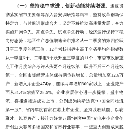
（一）坚持稳中求进，创新动能持续增强。
迅速贯
彻落实省市主要领导深入晋安调研指导精神，坚持改革创新保
持定力，与时俱进形成合力，坚定不移推动高质量发展，奋力
实施开局争先、亮点争先、试点争先行动，经济运行保持平稳
向好态势，地区生产总值增速全市排名从一二季度的第四位跃
升至三季度的第三位，12个考核指标中高于全省平均的指标数
从一季度6个、二季度9个跃升至三季度的11个，市委市政府重
点工作月度综合考评从头两个月连续第二跃升至后三个月连续
第一。全区市场经营主体保持两位数增长，总量增加至12.6万
户，新增入库企业474家，连续两年增加300家以上，企业减产
面从31.4%缩减至28.6%。企业发展信心进一步提振，盛丰物
流、喜相逢接连成功上市，分别成为纳斯达克“中国合同物流
第一股”、省内年度首家在港上市企业。坚持以赛赋能、以赛
聚才、以赛兴产，接连办好第八届“创客中国”光电中小企业创
新创业大赛等多场国家和省市行业赛事，一些重大创新成果脱