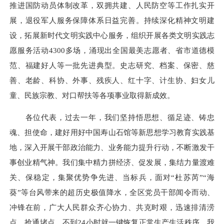
推进国防动员体制改革，双拥共建、人民防空等工作扎实开
展，退役军人服务保障体系日益完善。持续深化精神文明建
设，拓展新时代文明实践中心服务，组织开展各类文明实践志
愿服务活动4300多场，涌现出全国最美志愿者、省市道德模
范、福建好人等一批先进典型。史志研究、档案、保密、慈
善、老龄、科协、外事、残疾人、红十字、计生协、妇女儿
童、民族宗教、对口帮扶等各项事业取得新成效。
各位代表，过去一年，我们坚持悟思想、循足迹、铸忠
魂、担使命，建好用好中国寿山石馆等新思想学习教育实践基
地，深入开展干部政治能力、业务能力提升行动，不断激发干
事创业精气神。我们集中精力拼经济、促发展，集结力量渡难
关、保稳定，集聚优势争先进、当标兵，面对“杜苏芮”“海
葵”等台风带来的超历史极值降水，全区党员干部闻令而动、
冲锋在前，广大人民群众齐心协力、共克时艰，迅速排清涝
点、抢通堵点，不到24小时就一键恢复正常生产生活秩序。我