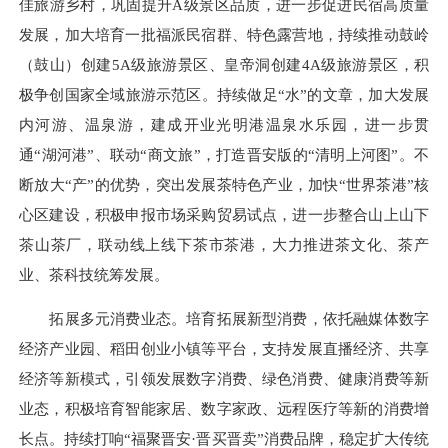
佳旅游乡村，巩固提升A级景区品质，进一步促进民宿高质量
发展，加大培育一批福派民宿群、特色露营地，持续推动鼓岭
（鼓山）创建5A级旅游景区、皇帝洞创建4A级旅游景区，积
极争创国家全域旅游示范区。持续做足“水”的文章，加大发展
内河游、温泉游，建成开业光明港温泉水乐园，进一步贯
通“湖河港”、联动“商文旅”，打造晋安版的“清明上河图”。不
断放大“产”的优势，突出发展茶特色产业，加快“世界茶港”核
心区建设，积极申报市场采购贸易试点，进一步整合山上山下
茶山茶厂，联动线上线下茶市茶港，大力推进茶文化、茶产
业、茶科技统筹发展。
拓展多元消费业态。培育拓展新型消费，依托融媒体数字
经济产业园、稻田创业小镇等平台，支持发展直播经济、共享
经济等新模式，引领发展数字消费、绿色消费、健康消费等新
业态，积极培育智能家居、数字家政、远程医疗等新的消费增
长点。持续打响“福聚晋安·晋买晋卖”消费品牌，稳定扩大传统