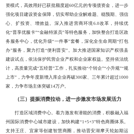
资模式，高效用好已获批额度超60亿元的专项债资金，进一步
强化项目建设资金保障，切实帮助企业解难题、稳预期、强信
心、扩投资、增效益。深入推进营商环境6.0改革，持续优
化“晋享优服卡”“金融特派员”等特色服务，加快整合打造区政
务服务中心，优化升级“一件事”套餐，深化全生命周期“打包
办”服务，聚力打造“便利晋安”。加大推进国家知识产权强县
建设试点，依法保护民营企业产权和企业家权益。坚持依法统
计，高质量完成“五经普”工作，扎实推动“个转企”“小升规”“规
上市”，力争年度新增入库企业再破300家、三年累计超过1000
家，力争市场主体突破14万户。
（三）提振消费拉动，进一步激发市场发展活力
打造区域消费中心。着力激发有潜能的消费，积极融入福
州国际消费中心城市建设，加快构建“1+5+3”特色商圈体系。
支持王庄、宜家等创建智慧商圈，推动晋安湖摩天轮如期运