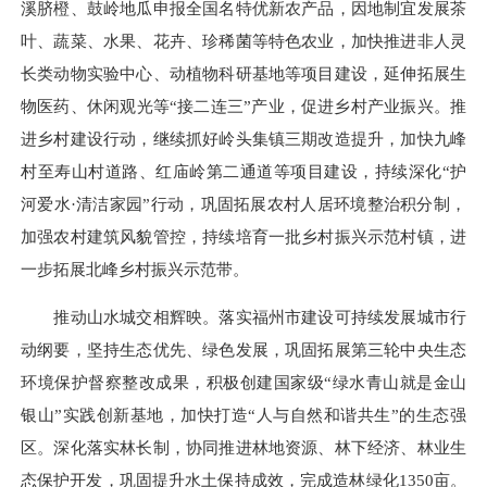
溪脐橙、鼓岭地瓜申报全国名特优新农产品，因地制宜发展茶
叶、蔬菜、水果、花卉、珍稀菌等特色农业，加快推进非人灵
长类动物实验中心、动植物科研基地等项目建设，延伸拓展生
物医药、休闲观光等“接二连三”产业，促进乡村产业振兴。推
进乡村建设行动，继续抓好岭头集镇三期改造提升，加快九峰
村至寿山村道路、红庙岭第二通道等项目建设，持续深化“护
河爱水·清洁家园”行动，巩固拓展农村人居环境整治积分制，
加强农村建筑风貌管控，持续培育一批乡村振兴示范村镇，进
一步拓展北峰乡村振兴示范带。
推动山水城交相辉映。落实福州市建设可持续发展城市行
动纲要，坚持生态优先、绿色发展，巩固拓展第三轮中央生态
环境保护督察整改成果，积极创建国家级“绿水青山就是金山
银山”实践创新基地，加快打造“人与自然和谐共生”的生态强
区。深化落实林长制，协同推进林地资源、林下经济、林业生
态保护开发，巩固提升水土保持成效，完成造林绿化1350亩。