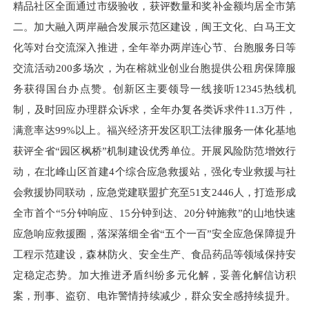
精品社区全面通过市级验收，获评数量和奖补金额均居全市第
二。加大融入两岸融合发展示范区建设，闽王文化、白马王文
化等对台交流深入推进，全年举办两岸连心节、台胞服务日等
交流活动200多场次，为在榕就业创业台胞提供公租房保障服
务获得国台办点赞。创新区主要领导一线接听12345热线机
制，及时回应办理群众诉求，全年办复各类诉求件11.3万件，
满意率达99%以上。福兴经济开发区职工法律服务一体化基地
获评全省“园区枫桥”机制建设优秀单位。开展风险防范增效行
动，在北峰山区首建4个综合应急救援站，强化专业救援与社
会救援协同联动，应急党建联盟扩充至51支2446人，打造形成
全市首个“5分钟响应、15分钟到达、20分钟施救”的山地快速
应急响应救援圈，落深落细全省“五个一百”安全应急保障提升
工程示范建设，森林防火、安全生产、食品药品等领域保持安
定稳定态势。加大推进矛盾纠纷多元化解，妥善化解信访积
案，刑事、盗窃、电诈警情持续减少，群众安全感持续提升。