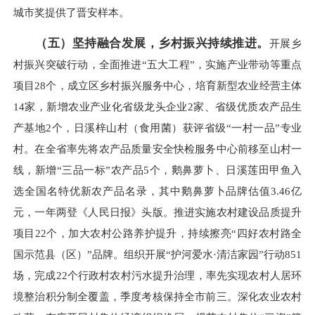
城市奖提供了晋安样本。
（五）坚持融合发展，乡村振兴持续推进。
开展乡
村振兴突破行动，全面推进“五大工程”，实施产业带动等重点
项目28个，成立区乡村振兴服务中心，培育新型农业经营主体
14家，新增农业产业化省级龙头企业2家、省级优质农产品生
产基地2个，日溪梓山村（食用菌）获评省级“一村一品”专业
村。在全省率先将农产品质量安全快检服务中心前移至山村一
线，新增“三品一标”农产品5个，鹅鼻萝卜、日溪莲田甲鱼入
选全国名特优新农产品名录，其中鹅鼻萝卜品牌估值3.46亿
元，一年两登《人民日报》头版。推进实施农村建设品质提升
项目22个，加大农村公路养护提升，持续擦亮“四好农村路全
国示范县（区）”品牌。组织开展“护河爱水·清洁家园”行动851
场，完成22个行政村农村污水提升治理，率先实现农村人居环
境整治积分制全覆盖，季度考核保持全市前三。深化农业农村