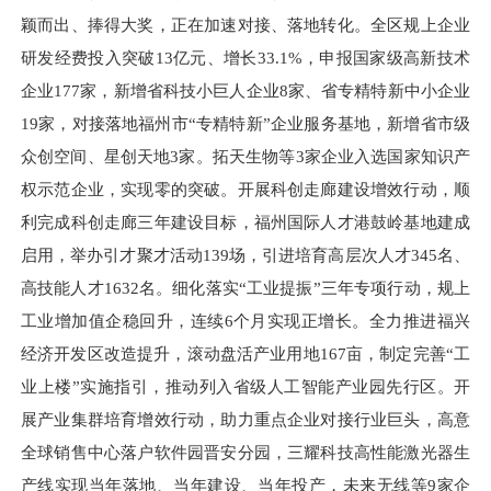
颖而出、捧得大奖，正在加速对接、落地转化。全区规上企业
研发经费投入突破13亿元、增长33.1%，申报国家级高新技术
企业177家，新增省科技小巨人企业8家、省专精特新中小企业
19家，对接落地福州市“专精特新”企业服务基地，新增省市级
众创空间、星创天地3家。拓天生物等3家企业入选国家知识产
权示范企业，实现零的突破。开展科创走廊建设增效行动，顺
利完成科创走廊三年建设目标，福州国际人才港鼓岭基地建成
启用，举办引才聚才活动139场，引进培育高层次人才345名、
高技能人才1632名。细化落实“工业提振”三年专项行动，规上
工业增加值企稳回升，连续6个月实现正增长。全力推进福兴
经济开发区改造提升，滚动盘活产业用地167亩，制定完善“工
业上楼”实施指引，推动列入省级人工智能产业园先行区。开
展产业集群培育增效行动，助力重点企业对接行业巨头，高意
全球销售中心落户软件园晋安分园，三耀科技高性能激光器生
产线实现当年落地、当年建设、当年投产，未来无线等9家企