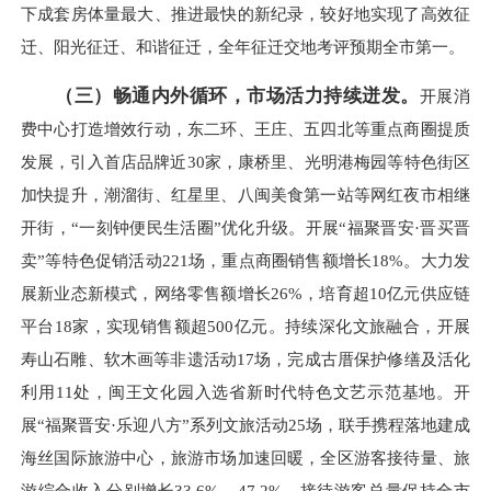
下成套房体量最大、推进最快的新纪录，较好地实现了高效征
迁、阳光征迁、和谐征迁，全年征迁交地考评预期全市第一。
（三）畅通内外循环，市场活力持续迸发。
开展消
费中心打造增效行动，东二环、王庄、五四北等重点商圈提质
发展，引入首店品牌近30家，康桥里、光明港梅园等特色街区
加快提升，潮溜街、红星里、八闽美食第一站等网红夜市相继
开街，“一刻钟便民生活圈”优化升级。开展“福聚晋安·晋买晋
卖”等特色促销活动221场，重点商圈销售额增长18%。大力发
展新业态新模式，网络零售额增长26%，培育超10亿元供应链
平台18家，实现销售额超500亿元。持续深化文旅融合，开展
寿山石雕、软木画等非遗活动17场，完成古厝保护修缮及活化
利用11处，闽王文化园入选省新时代特色文艺示范基地。开
展“福聚晋安·乐迎八方”系列文旅活动25场，联手携程落地建成
海丝国际旅游中心，旅游市场加速回暖，全区游客接待量、旅
游综合收入分别增长33.6%、47.2%，接待游客总量保持全市