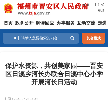
你好，
注销
登录
首页
政务公开
解读回应
办事服务
互动交流
走进
长者模式
保护水资源，共创美家园——晋安
区日溪乡河长办联合日溪中心小学
开展河长日活动
时间：2021-07-23 16:34