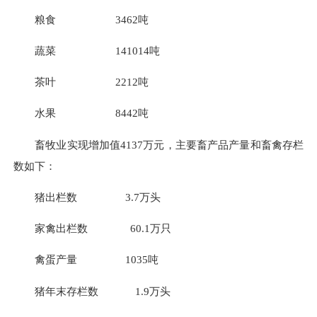
粮食
3462
吨
蔬菜
141014
吨
茶叶
2212
吨
水果
8442
吨
畜牧业实现增加值
4137
万元，主要畜产品产量和畜禽存栏
数如下：
猪出栏数
3.7
万头
家禽出栏数
60.1
万只
禽蛋产量
1035
吨
猪年末存栏数
1.9
万头