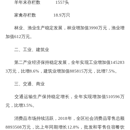
羊年末存栏数
1557
头
家禽存栏数
18.9
万只
林业、渔业生产稳定发展，林业增加值
3990
万元，渔业增
加值
612
万元。
二、工业、建筑业
第二产
业经济保持稳定发展，全年实现工业增加值
145283
3
万元，比增
8.6
%，建筑业增加值
885815
万元，比增
7.5
%。
三、交通、商业
交通运输生产保持稳定增长，全年实现增加值
510596
万
元，比增
3.5
%。
消费品市场持续活跃，201
8
年，全区社会消费品零售总额
8893508
万元，比上年同期增长
12.8
%，批发和零售住宿餐饮