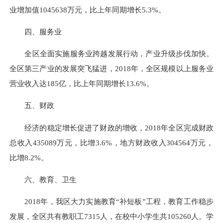
业增加值
1045638
万元，比上年同期增长
5.3
%
。
四、
服务业
全区全面实施服务业跨越发展行动，产业升级步伐加快。
全区第三产业的发展突飞猛进，
2018年，全区规模以上服务业
营业收入达185亿，
比上年同期增长
13.6%。
五
、
财政
经济的稳定增长促进了财政的增收，201
8
年全区完成财政
总收入
435089
万元，比增
3.6
%，地方财政收入
304564
万元，
比增
8.2
%。
六、教育、卫生
2018年，我区大力实施教育“补短板”工程，
教育工作稳步
发展，全区共有教职工
7315
人，在校中小学生共
105260
人。学