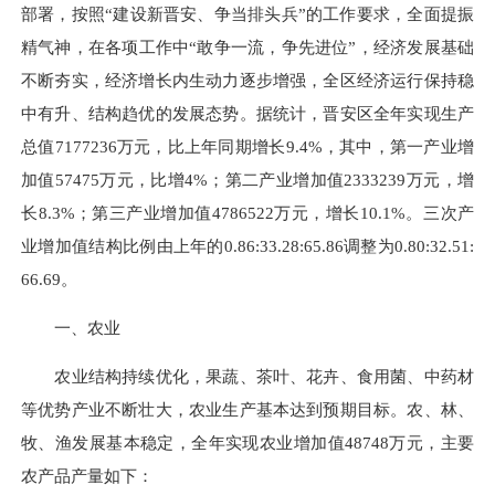
部署，按照“建设新晋安、争当排头兵”的工作要求，全面提振
精气神，在各项工作中“敢争一流，争先进位”，经济发展基础
不断夯实，经济增长内生动力逐步增强，全区经济运行保持稳
中有升、结构趋优的发展态势。据统计，晋安区
全年实现
生产
总值
7177236
万元，比上年同期增长
9.4
%，其中，第一产业增
加值
57475
万元，比
增
4
%；第二产业增加值
2333239
万元，增
长
8.3
%；第三产业增加值
4786522
万元，增长
10.1
%。三次产
业增加值结构比例由上年的
0.86
:
33.28
:
65.86
调整为
0.80
:
32.51
:
66.69
。
一、农业
农业结构持续优化，果蔬、茶叶、花卉、食用菌、中药材
等优势产业不断壮大，农业生产基本达到预期目标。农、林、
牧、渔发展基本稳定，全年实现农业增加值
48748
万元，主要
农产品产量如下：