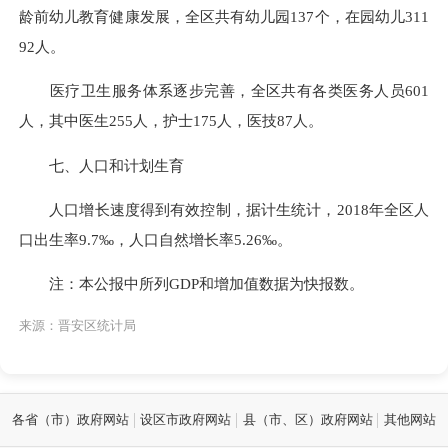
龄前幼儿教育健康发展，全区共有幼儿园
137
个，在园幼儿3
11
92
人。
医疗卫生服务体系逐步完善，全区共有各类医务人员
601
人，其中医生
255
人，护士1
75
人，医技
87
人。
七
、人口和计划生育
人口增长速度得到有效控制，据计生统计，201
8
年全区人
口出生率
9.7
‰，人口自然增长率
5.26
‰。
注：本公报中所列
GDP和增加值数据为快报数。
来源：晋安区统计局
各省（市）政府网站
设区市政府网站
县（市、区）政府网站
其他网站