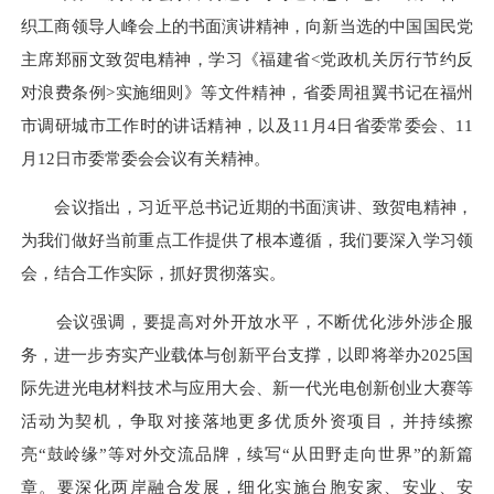
织工商领导人峰会上的书面演讲精神，向新当选的中国国民党
主席郑丽文致贺电精神，学习《福建省<党政机关厉行节约反
对浪费条例>实施细则》等文件精神，省委周祖翼书记在福州
市调研城市工作时的讲话精神，以及11月4日省委常委会、11
月12日市委常委会会议有关精神。
会议指出，习近平总书记近期的书面演讲、致贺电精神，
为我们做好当前重点工作提供了根本遵循，我们要深入学习领
会，结合工作实际，抓好贯彻落实。
会议强调，要提高对外开放水平，不断优化涉外涉企服
务，进一步夯实产业载体与创新平台支撑，以即将举办2025国
际先进光电材料技术与应用大会、新一代光电创新创业大赛等
活动为契机，争取对接落地更多优质外资项目，并持续擦
亮“鼓岭缘”等对外交流品牌，续写“从田野走向世界”的新篇
章。要深化两岸融合发展，细化实施台胞安家、安业、安