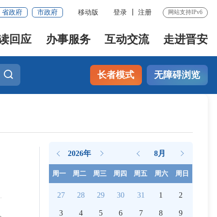
省政府
市政府
移动版
登录
注册
网站支持IPv6
读回应
办事服务
互动交流
走进晋安
长者模式
无障碍浏览
2026年
8月
周一
周二
周三
周四
周五
周六
周日
27
28
29
30
31
1
2
3
4
5
6
7
8
9