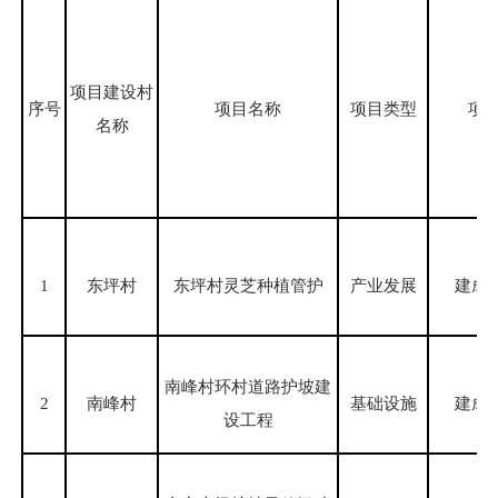
项目建设村
序号
项目名称
项目类型
项
名称
1
东坪村
东坪村灵芝种植管护
产业发展
建成
南峰村环村道路护坡建
2
南峰村
基础设施
建成
设工程