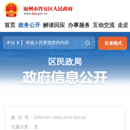
首页
政务公开
解读回应
办事服务
互动交流
走进
长者模式
区民政局
索 引 号：
FZ04107-1800-2019-00134
主题分类：
无