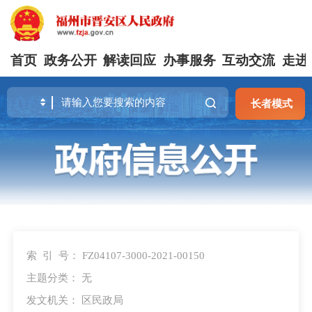
首页
政务公开
解读回应
办事服务
互动交流
走进
长者模式
索 引 号：
FZ04107-3000-2021-00150
主题分类：
无
发文机关：
区民政局