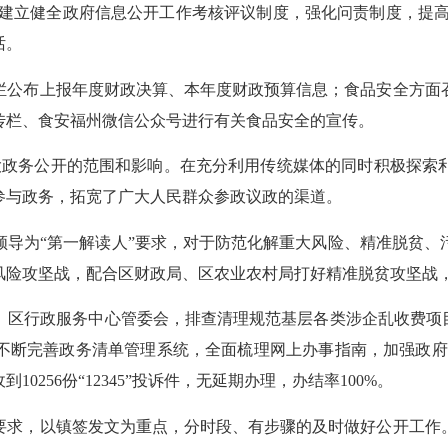
;建立健全政府信息公开工作考核评议制度，强化问责制度，提高
话。
栏公布上报年度财政决算、本年度财政预算信息；食品安全方面
传栏、食安福州微信公众号进行有关食品安全的宣传。
扩大政务公开的范围和影响。在充分利用传统媒体的同时积极探索
参与政务，拓宽了广大人民群众参政议政的渠道。
领导为“第一解读人”要求，对于防范化解重大风险、精准脱贫、
风险攻坚战，配合区财政局、区农业农村局打好精准脱贫攻坚战
、区行政服务中心管委会，排查清理规范基层各类涉企乱收费项目
断完善政务清单管理系统，全面梳理网上办事指南，加强政府门户
0256份“12345”投诉件，无延期办理，办结率100%。
要求，以镇签发文为重点，分时段、有步骤的及时做好公开工作