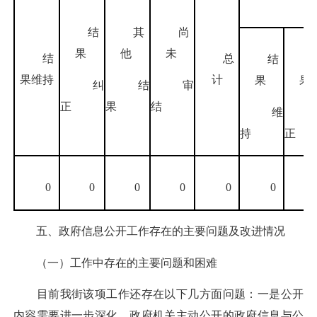
未
结
其
尚
果
他
未
结
总
结
果维持
计
果
果
纠
结
审
正
果
结
维
持
正
0
0
0
0
0
0
五、政府信息公开工作存在的主要问题及改进情况
（一）工作中存在的主要问题和困难
目前我街该项工作还存在以下几方面问题：一是公开
内容需要进一步深化。政府机关主动公开的政府信息与公