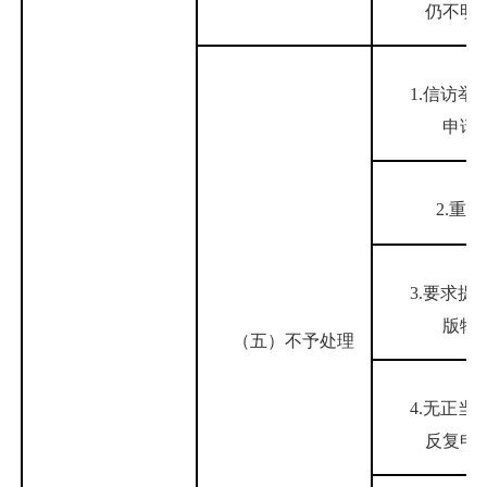
仍不明
1.信访举
申请
2.重复
3.要求提
版物
（五）不予处理
4.无正当
反复申