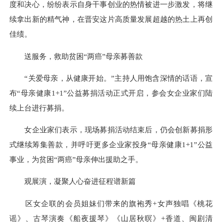
度和决心，纷纷表示自身干事创业的热情被进一步激发，将继
续拿出新的精气神，在晋安这片高质量发展超越的热土上再创
佳绩。
送服务，救助贫困
“两癌”母亲募善款
“关爱母亲，从健康开始。”主持人用饱含深情的话语，宣
布“母亲健康1+1”公益募捐活动正式开启，参会女企业家们陆
续上台进行募捐。
女企业家们表示，现场募捐活动结束后，仍会创新募捐形
式继续筹集善款，并呼吁更多企业家投身
“母亲健康1+1”公益
事业，为贫困“两癌”母亲伸出援助之手。
观展演，凝聚人心奋进征程谱新篇
区女企联的会员姐妹们带来的旗袍秀
+女声独唱《桃花
谣》、古琴演奏《船夜援琴》《山居秋暝》+香道、闽剧清