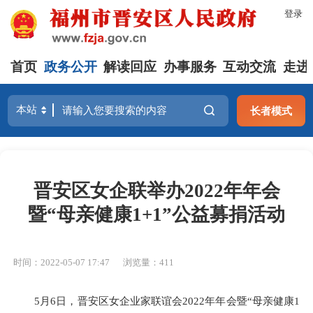
登录
首页
政务公开
解读回应
办事服务
互动交流
走进
长者模式
晋安区女企联举办2022年年会
暨“母亲健康1+1”公益募捐活动
时间：2022-05-07 17:47
浏览量：411
5月6日，
晋安区女企业家联谊会
202
2
年年会暨
“母亲健康1