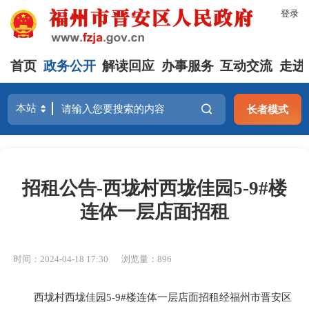
登录
首页
政务公开
解读回应
办事服务
互动交流
走进
长者模式
招租公告-西垅村西垅佳园5-9#楼
连体一层店面招租
时间：2024-04-18 17:30
浏览量：896
西垅村西垅佳园5-9#楼连体一层店面招租
经
福州市晋安区