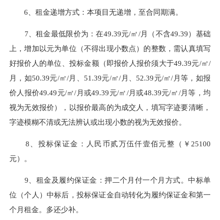
6、
租金递增方式：
本项目无递增，
至合同期满
。
7
、租金最低限价为：
在49.39元/㎡/月（不含49.39）基础
上，增加以元为单位（不得出现小数点）的整数，需认真填写
好报价人的单位、投标金额（即报价人报价须大于49.39元/㎡/
月，如50.39元/㎡/月、51.39元/㎡/月、52.39元/㎡/月等，如报
价人报价49.49元/㎡/月或49.39元/㎡/月或48.39元/㎡/月等，均
视为无效报价），以报价最高的为成交人，填写字迹要清晰，
字迹模糊不清或无法辨认或出现小数的视为无效报价
。
8
、
投标
保证金：
人民币贰万伍仟壹佰元整（￥25100
元）
。
9
、
租金及履
约
保证金
：
押二个月付一个月方式。
中标单
位（个人）中标后，投标保证金自动转化为履约保证金和第一
个月租金。多还少补。