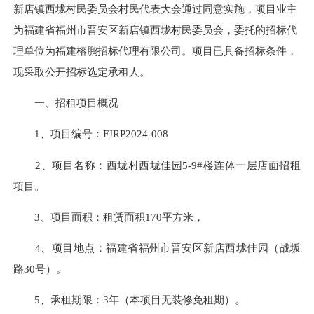
新店镇西垅村民委员会
村民代表大会
通过
同意实施
，项目业主
为
福建省福州市晋安区新店镇西垅村民委员会
，委托的招标代
理单位为
福建榕鹏招标代理有限公司
。项目已具备招标条件，
现采取
公开
招标
选定承租人。
一、招租项目概况
1、项目编号：
FJRP2024-00
8
2、项目名称：
西垅村西垅佳园5-9#楼连体一层店面招租
项目
。
3、项目面积：
租赁面积
170
平方米
，
4、
项目地点：
福建省福州市晋安区新店西垅佳园（战坂
路
30号
）
。
5
、承租期限：
3
年
（
本项目无装修免租期
）。