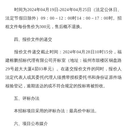
时间为2024年
04
月
19
日-2024年
04
月
25
日（法定公休日、
法定节假日除外）09：00－12：00时14：00－17：00时。招
租文件每份售价为
3
00元，售后概不退换。
四、报价文件的递交
报价文件递交截止时间：2024年
04月28日10
时
15
分，
福
建榕鹏招标代理有限公司
开标室（地址：
福州市鼓楼区铜盘路
29号超大大厦4层03单元）
。在递交报价文件的同时，报价人
法定代表人或其委托代理人须携带授权委托书和身份证原件场
核验登记，逾期送达的或不符合规定的投标将被拒
收
。
五、评标办法
本招标项目采用的评标办法：
最高价中标法
。
六、项目公布媒介