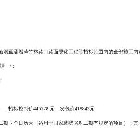
风仙洞至潘增涛竹林路口路面硬化工程等招标范围内的全部施工内
据：/；
；
；
：招标控制价445578 元，发包价418843元；
定额工期 / 个日历天（适用于国家或我省对工期有规定的项目）；其