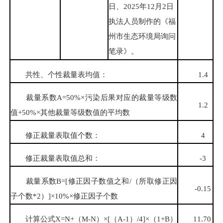
日、2025年12月2日
执法人员制作的《福
州市生态环境局询问
笔录》。
共性、个性裁量表均值：
1.4
裁量系数A=50%×污染后果对应的裁量等级数
1.2
值+50%×其他裁量等级数值的平均数
修正裁量表取值个数：
4
修正裁量表取值总和：
-3
裁量系数B=[修正因子数值之和/（所取修正因
-0.15
子个数*2）]×10%×修正因子个数
计算公式X=N+（M-N）×[（A-1）/4]×（1+B）
11.70