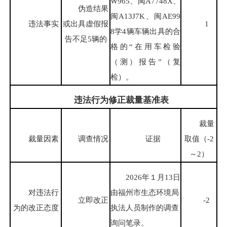
W965、闽A7748X、
伪造结果
闽A13J7K、闽AE99
违法事实
或出具虚假报
1
8学4辆车辆出具的合
告不足5辆的
格的“在用车检验
（测）报告”（复
检）。
违法行为修正裁量基准表
裁量
裁量因素
调查情况
证据
取值（-2
～2）
2026年１月13日
对违法行
由福州市生态环境局
立即改正
-2
为的改正态度
执法人员制作的调查
询问笔录。