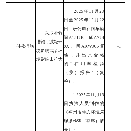
2025年11月29
日至2025年12月22
日，该公司召回车辆
采取补救
闽A13J7K、闽A774
措施，减轻环
补救措施
8X、闽AKW965复
-1
境影响或者环
检，并出具合格
境影响未扩大
的“在用车检验
（测）报告”（复
检）。
1.2025年11月19
日执法人员制作的
《福州市生态环境局
现场检查（勘察）笔
录》；