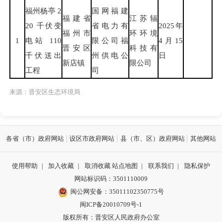
福州杨亭 2
国网福建
福建省
江苏辐
20 千伏变
省电力有
2025年
福州市
环环境
1
电站 110
限公司福
4月15
晋安区
科技有
千伏送出
州供电公
日
新店镇
限公司
工程
司
来源：晋安区生态环境局
各省（市）政府网站
设区市政府网站
县（市、区）政府网站
其他网站
使用帮助
|
加入收藏
|
取消收藏
站点地图
|
联系我们
|
隐私保护
网站标识码：3501110009
闽公网安备：35011102350775号
闽ICP备20010709号-1
版权所有：晋安区人民政府办公室