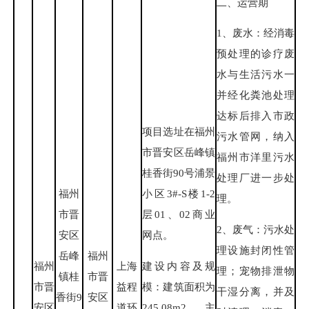
二、运营期
1、废水：经消毒
预处理的诊疗废
水与生活污水一
并经化粪池处理
达标后排入市政
项目选址在福州
污水管网，纳入
市晋安区岳峰镇
福州市洋里污水
桂香街90号浦景
处理厂进一步处
福州
小区3#-S楼1-2
理。
市晋
层01、02商业
2、废气：污水处
安区
网点。
理设施封闭性管
岳峰
福州
建设内容及规
福州
上海
理；宠物排泄物
镇桂
市晋
模：建筑面积为
市晋
益程
干湿分离，并及
香街9
安区
245.08m2，主
安区
道环