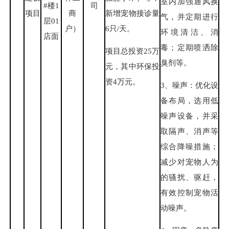
室内加强通风换
#楼1
司
新增宠物接诊量
项目
商
气，并定期进行
层01
6只/天。
户）
环境清洁、消
店面
毒；定期喷洒除
项目总投资25万
臭剂等。
元，其中环保投
资4万元。
3、噪声：优化设
备布局，选用低
噪声设备，并采
取隔声、消声等
综合降噪措施；
减少对宠物人为
的骚扰、驱赶，
有效控制宠物活
动噪声。