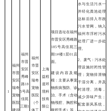
水与生活污水一
并经化粪池处理
达标后排入市政
污水管网，纳入
项目选址在福州
福州市浮村污水
市晋安区秀峰路
处理厂进一步处
185号高佳苑三
理。
福州
期1#楼1层01店
福州
2、废气：污水处
市晋
面。
福州
市晋
理设施封闭性管
安区
上海
建设内容及规
市晋
安区
理；宠物排泄物
秀峰
益程
模：主要从事宠
安区
瑞奇
干湿分离，并及
路18
道环
物疾病预防、诊
瑞奇
宠物
时清理、消毒，
1
5号高
境科
治、手术（含动
宠物
医院
减少异味产生；
佳苑
技有
物颅腔、胸腔和
医院
（个
配套新风系统，
三期1
限公
腹腔手术）等，
建设
体工