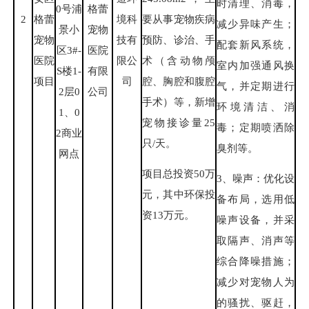
时清理、消毒，
0号浦
格蕾
要从事宠物疾病
2
格蕾
境科
减少异味产生；
景小
宠物
预防、诊治、手
宠物
技有
配套新风系统，
区3#-
医院
术（含动物颅
医院
限公
室内加强通风换
S楼1-
有限
腔、胸腔和腹腔
项目
司
气，并定期进行
2层0
公司
手术）等，新增
环境清洁、消
1、0
宠物接诊量25
毒；定期喷洒除
2商业
只/天。
臭剂等。
网点
项目总投资50万
3、噪声：优化设
元，其中环保投
备布局，选用低
资13万元。
噪声设备，并采
取隔声、消声等
综合降噪措施；
减少对宠物人为
的骚扰、驱赶，