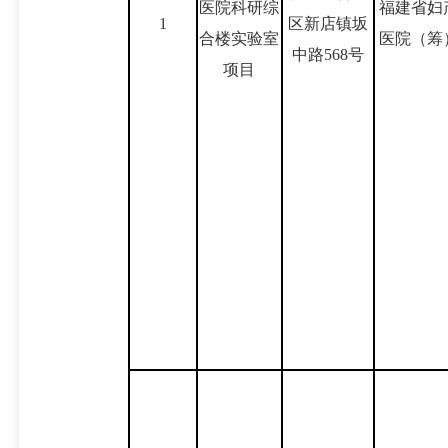
医院科研综
福建省妇
1
区新店镇坂
合楼实验室
医院（筹
中路568号
项目