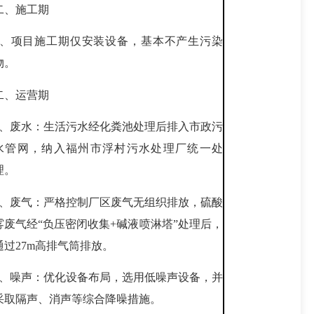
二、施工期
1、项目施工期仅安装设备，基本不产生污染
物。
二、运营期
1、废水：生活污水经化粪池处理后排入市政污
水管网，纳入福州市浮村污水处理厂统一处
理。
2、废气：严格控制厂区废气无组织排放，硫酸
雾废气经“负压密闭收集+碱液喷淋塔”处理后，
通过27m高排气筒排放。
3、噪声：优化设备布局，选用低噪声设备，并
采取隔声、消声等综合降噪措施。