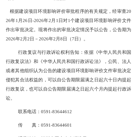
根据建设项目环境影响评价审批程序的有关规定，经审查
20
26
年
1
月
26
日
-2026
年
2
月
1
日
对
1
个
建设项目环境影响评价文件
作出审批决定。现将作出的审批决定情况予以公告，公告期为
202
6
年
2
月
2
日－
202
6
年
2
月
8
日（
7
日）。
行政复议与行政诉讼权利告知：依据《中华人民共和国
行政复议法》和《中华人民共和国行政诉讼法》，公民、法人
或者其他组织认为公告的建设项目环境影响评价文件审批决定
侵犯其合法权益的，可以自公告期限届满之日起六十日内提起
行政复议，也可以自公告期限届满之日起
六
个月内提起行政诉
讼。
联系电话：
0591-83644612
传 真：
0591-
8
3644601