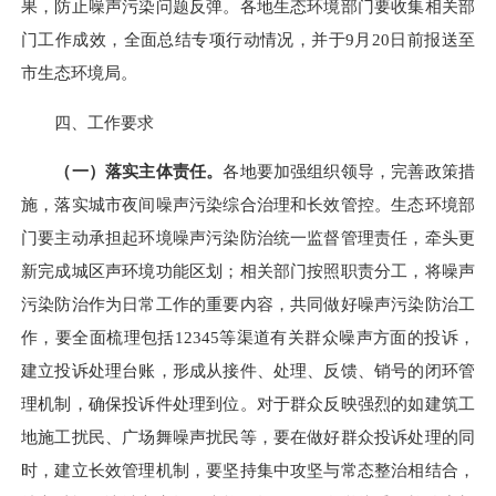
果，防止噪声污染问题反弹。各地生态环境部门要收集相关部
门工作成效，全面总结专项行动情况，并于
9月20日前报送
至
市生态环境局。
四、工作要求
（一）落实主体责任。
各地要加强组织领导，完善政策措
施，落实城市夜间噪声污染综合治理和长效管控。生态环境部
门要主动承担起环境噪声污染
防治统一监督管理责任，牵头更
新完成城区声环境功能区划；相关部门按照职责分工，将噪声
污染防治作为日常工作的重要内容，共同做好噪声污
染防治工
作，要全面梳理包括
12345等渠道有关群众噪声方面的投诉，
建立投诉处理台账，
形成从
接件
、处理、反馈、
销号
的闭环管
理
机制
，确保投诉件处理到位。对于群众反映强烈的如建筑工
地施工扰民、广场舞噪声扰民等，要在做好群众投诉处理的同
时，建立长效管理机制，要坚持集中攻坚与常态整治相结合，