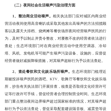
（二）夜间社会生活噪声污染治理方面
1、整治商业活动噪声。
相关
执法
部门应对城区内商业经
营活动夜间使用高音喇叭或采取其他发出高噪声的方法招揽顾
客以及露天大排档、烧烤摊等餐饮场所夜间经营噪声
扰民的行
为，及时予以制止并责令整改，对屡教不改的经营者依法进行
查处；生态环境部门对在商业经营活动中使用空调器、冷却
塔、风机、发电机等可能产生噪声污染设备、设施的，应督促
经营者做好减振降噪措施，对其噪声超标行为予以依法查处。
2、查处餐饮和文化娱乐场所噪声。
生态环境部门梳理近
期被投诉噪声扰民的酒吧、
KTV、歌舞厅等餐饮和文化娱乐场
所，抄告有关执法部门开展排查，核查是否取得文化经营许可
证等行政许可手续，督促经营者合理控制营业时间。生态环境
部门重点整治夜间边界噪声超过国家标准的情况，对其噪声超
标行为予以依法查处，督促采取配套建设隔音板、减震垫等设