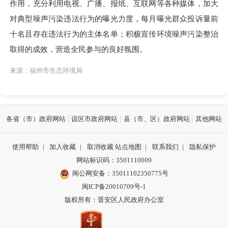
作用，充分利用电视、广播、报纸、互联网等各种媒体，
加大
对典型噪声污染违法行为
的曝光力
度，每月曝光群众投诉量前
十名且存在违法行为的主体名单；积
极宣传环境噪声污染整治
取得的成效，营造全民参与的良好氛围。
来源：福州市生态环境局
各省（市）政府网站
设区市政府网站
县（市、区）政府网站
其他网站
使用帮助
|
加入收藏
|
取消收藏
站点地图
|
联系我们
|
隐私保护
网站标识码：3501110009
闽公网安备：35011102350775号
闽ICP备20010709号-1
版权所有：晋安区人民政府办公室