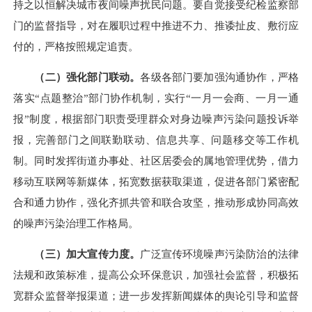
持之以恒解决城市夜间噪声扰民问题。要自觉接受纪检监察部
门的监督指导，
对在履职过程中推进不力、推诿扯皮、敷衍应
付的，严格按照规定追责。
（二）强化部门联动。
各级各部门要加强沟通协作，严格
落实
“点题整治”部门协作机制，实行“一月一会商、一月一通
报”制度，根据部门职责受理群众对身边噪声污染问题投诉举
报，完善部门之间联勤联动、信息共享、问题移交等工作机
制。同时发挥街道办事处、社区居委会的属地管理优势，借力
移动互联网等新媒体，拓宽数据获取渠道，促进各部门紧密配
合和通力协作，强化齐抓共管和联合攻坚，推动形成协同高效
的噪声污染治理工作格局。
（三）加大宣传力度。
广泛宣传环境噪声污染防治的法律
法规和政策标准，提高公众环保意识，
加强社会监督，积极拓
宽群众监督举报渠道
；
进一步发挥新闻媒体的舆论引导和监督