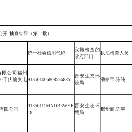
一公开”抽查结果（第二批）
实施检查的
统一社会信用代码
执法检查人员
政府部门
有限公司福州
晋安生态环
10千伏输变电
91350100680858683Y
潘榕宝,陈纯
境局
91350111MADB3WYR
晋安生态环
有限公司
邢华丽,陈宇
18
境局