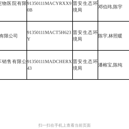
宠物医院有限
91350111MACYRXX9
晋安生态环
邓伯玮,陈宇
0B
境局
91350111MACT5H623
晋安生态环
有限公司
陈宇,林照暖
Y
境局
车销售有限公
91350111MADCHERX
晋安生态环
潘榕宝,陈纯
43
境局
扫一扫在手机上查看当前页面