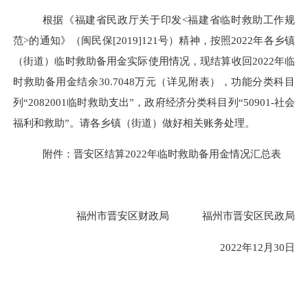
根据《福建省民政厅关于印发<福建省临时救助工作规
范>的通知》（闽民保[2019]121号）精神，按照202
2
年各乡镇
（街道）临时救助备用金实际使用情况，现结算收回202
2
年临
时救助备用金结
余
30.7048万
元（详见附表），功能分类科目
列“2082001临时救助支出”，政府经
济分类科目列“50901-社会
福利和救助”。请各乡镇（街道）做好相关账务处理。
附件：晋安区结算202
2
年临时救助备用金情况汇总表
福州市晋安区财政局 福州市晋安区民政局
202
2
年12月30日