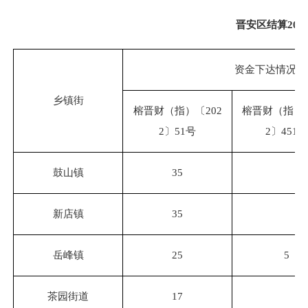
晋安区结算
20
资金下达情况（
乡镇街
榕晋财（指）〔
202
榕晋财（指）
2〕51号
2〕451号
鼓山镇
35
新店镇
35
岳峰镇
25
5
茶园街道
17