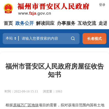
登录
首页
政务公开
解读回应
办事服务
互动交流
走进
长者模式
福州市晋安区人民政府房屋征收告
知书
时间：2022-09-16 15:11
浏览量：1063
根据
原福万厂区地块
项目
的需要，拟对
该
项目范围内国有土地