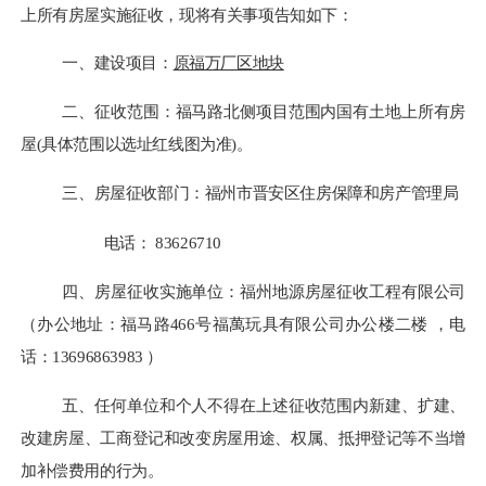
上所有房屋实施征收，现将有关事项告知如下：
一、
建设项目
：
原福万厂区地块
二、
征收范围：
福马路北侧项目
范围内国有土地上所有房
屋
(具体范围以
选址
红线图为准
)。
三、房屋征收部门：福州市晋安区住房保障和房产管理局
电话：
83626710
四、
房屋征收实施单位：福州地源房屋征收工程有限公司
（
办公地址：福马路
466号福萬玩具有限公司办公楼二楼
，
电
话
：
13696863983
）
五、任何单位和个人不得在上述征收范围内新建、扩建、
改建房屋、工商登记和改变房屋用途、权属、抵押登记等不当增
加补偿费用的行为。