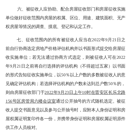
六、被征收人应协助、配合房屋征收部门和房屋征收实施
单位做好
征收范围内房屋的权属、区位、用途、建筑面积、无产
权房屋等情况的调查、摸底、登记和认定工作。
七、征收范围内的所有被征收人应当在
20
22
年
9
月
21
日之
前自行协商选定房地产价格评估机构并以书面形式提交给房屋征
收实施单位；若无法通过协商方式选定，则被征收人可在
20
22
年
9
月
21
日之前将自行选择的评估机构（不得超过五家）以书面
的形式告知征收实施单位，以
50％以上户数的多数被征收人的意
见确定评估机构；若选择评估机构的户数未达到总户数50％的，
则由房屋征收部门
于
20
22
年
9
月
23
日
上
午
1
0
时在
晋安区长乐北路
156号区房管局六楼会议室
通过公开抽号的方式随机选定。被征
收人提交书面意见以及参与公开抽号时，应附本人身份证明和房
屋权属证明复印件各一份，并携带身份证明和房屋权属证明原件
供工作人员核对。