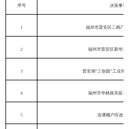
序号
决策事项
1
福州市晋安区二棉厂东
2
福州市晋安区新华支
3
晋安湖“三创园”工业用
4
福州市华林路东延伸
5
连潘棚户区改造