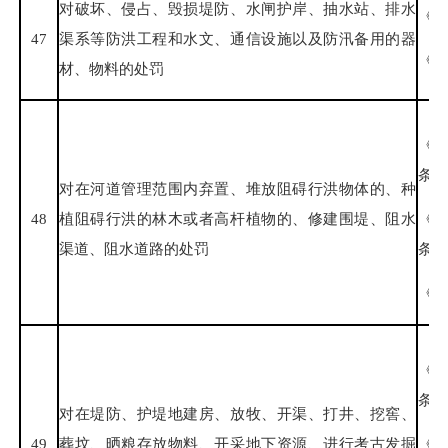
对破坏、侵占、毁损堤防、水闸护岸、抽水站、排水
《中
47
渠系等防洪工程和水文、通信设施以及防汛备用的器
《中
材、物料的处罚
《
条
对在河道管理范围内弃置、堆放阻碍行洪物体的、种
48
植阻碍行洪的林木或者高杆植物的、修建围堤、阻水
《
渠道、阻水道路的处罚
条、
《福
《
条
对在堤防、护堤地建房、放牧、开渠、打井、挖窖、
49
葬坟、晒粮存放物料、开采地下资源、进行考古发掘
《