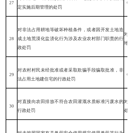
27
《中
定实施后期管理的处罚
对非法占用耕地等破坏种植条件，或者因开发土地造
对
28
成土地荒漠化盐渍化行为涉及农业农村部门职责的行
地荒
政处罚
对农村村民未经批准或者采取欺骗手段骗取批准，非
29
《中
法占用土地建住宅的行政处罚
对直接向农田排放不符合农田灌溉水质标准污废水的
对
30
行政处罚
处罚
对未按照国家有关兽药安全使用规定使用兽药等行为