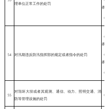
理单位正常工作的处罚
条、
《福
《
条
54
对汛期违反防汛指挥部的规定或者指令的处罚
《
条、
《福
对毁坏大坝或者其观测、通信、动力、照明交通、消
55
《水
防等管理设施的处罚