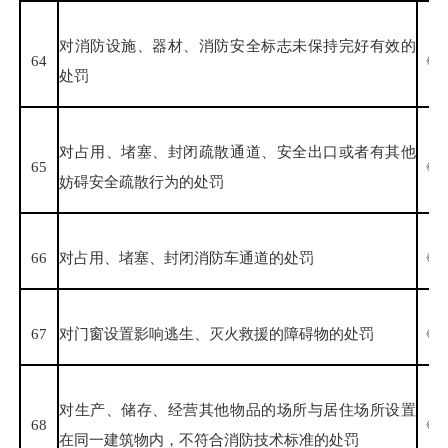
对消防设施、器材、消防安全标志未保持完好有效的
64
《中
处罚
对占用、堵塞、封闭疏散通道、安全出口或者有其他
65
《中
妨碍安全疏散行为的处罚
66
对占用、堵塞、封闭消防车通道的处罚
《中
67
对门窗设置影响逃生、灭火救援的障碍物的处罚
《中
对生产、储存、经营其他物品的场所与居住场所设置
68
《中
在同一建筑物内，不符合消防技术标准的处罚