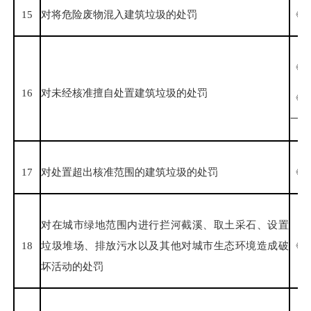
15
对将危险废物混入建筑垃圾的处罚
《城
《
16
对未经核准擅自处置建筑垃圾的处罚
《
一条
17
对处置超出核准范围的建筑垃圾的处罚
《城
对在城市绿地范围内进行拦河截溪、取土采石、设置
18
垃圾堆场、排放污水以及其他对城市生态环境造成破
《城
坏活动的处罚