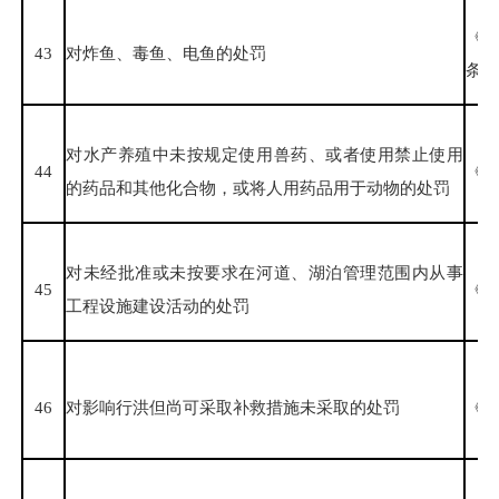
《
43
对炸鱼、毒鱼、电鱼的处罚
条、
对水产养殖中未按规定使用兽药、或者使用禁止使用
44
《兽
的药品和其他化合物，或将人用药品用于动物的处罚
对未经批准或未按要求在河道、湖泊管理范围内从事
45
《中
工程设施建设活动的处罚
46
对影响行洪但尚可采取补救措施未采取的处罚
《中