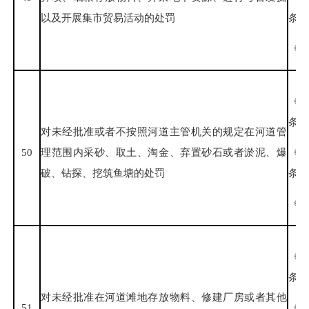
以及开展集市贸易活动的处罚
条、
《福
《
条
对未经批准或者不按照河道主管机关的规定在河道管
50
理范围内采砂、取土、淘金、弃置砂石或者淤泥、爆
《
破、钻探、挖筑鱼塘的处罚
条、
《福
《
条
对未经批准在河道滩地存放物料、修建厂房或者其他
51
《