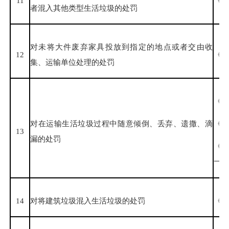
11
《福
者混入其他类型生活垃圾的处罚
对未将大件废弃家具投放到指定的地点或者交由收
12
《福
集、运输单位处理的处罚
《
对在运输生活垃圾过程中随意倾倒、丢弃、遗撒、滴
《
13
漏的处罚
《
一条
14
对将建筑垃圾混入生活垃圾的处罚
《城