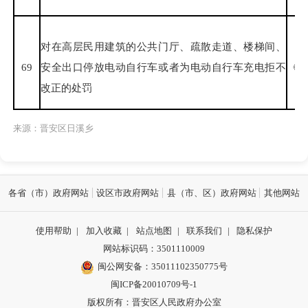
对在高层民用建筑的公共门厅、疏散走道、楼梯间、
69
安全出口停放电动自行车或者为电动自行车充电拒不
《高
改正的处罚
来源：晋安区日溪乡
各省（市）政府网站
设区市政府网站
县（市、区）政府网站
其他网站
使用帮助
|
加入收藏
|
站点地图
|
联系我们
|
隐私保护
网站标识码：3501110009
闽公网安备：35011102350775号
闽ICP备20010709号-1
版权所有：晋安区人民政府办公室