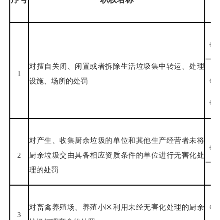
《
一
对擅自关闭、闲置或者拆除生活垃圾集中转运、处理
1
设施、场所的处罚
《
《福
对产生、收集厨余垃圾的单位和其他生产经营者未将
《
2
厨余垃圾交由具备相应资质条件的单位进行无害化处
一条
理的处罚
对畜禽养殖场、养殖小区利用未经无害化处理的厨余
《
3