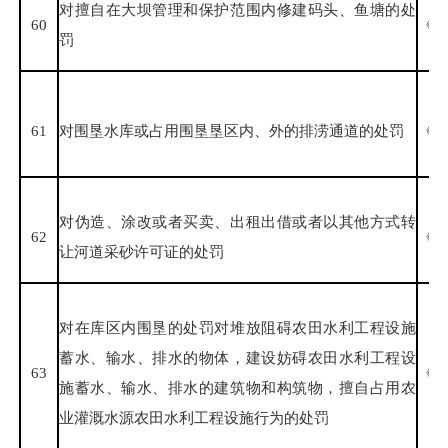
对擅自在大坝管理和保护范围内修建码头、鱼塘的处
60
《水
罚
61
对围垦水库或占用围垦垦区内、外的排涝通道的处罚
《福
对伪造、涂改或者买卖、出租出借或者以其他方式转
62
《福
让河道采砂许可证的处罚
对在库区内围垦的处罚对堆放阻碍农田水利工程设施
蓄水、输水、排水的物体，建设妨碍农田水利工程设
63
《农
施蓄水、输水、排水的建筑物和构筑物，擅自占用农
业灌溉水源农田水利工程设施行为的处罚