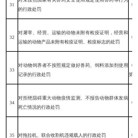
31
《兽
的行政处罚
对屠宰、经营、运输的动物未附有检疫证明，经营和
32
《中
运输的动物产品未附有检疫证明、检疫标志的处罚
对动物饲养者不按照规定做好兽药、饲料添加剂使用
《
33
记录的行政处罚
第一
对拒绝阻碍重大动物疫情监测、不报告动物群体发病
34
《重
死亡情况的行政处罚
35
对拖拉机、联合收割机违规载人的行政处罚
《中