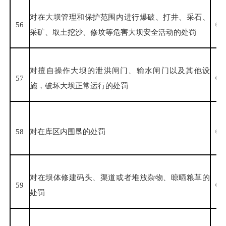
对在大坝管理和保护范围内进行爆破、打井、采石、
56
《水
采矿、取土挖沙、修坟等危害大坝安全活动的处罚
对擅自操作大坝的泄洪闸门、输水闸门以及其他设
57
《水
施，破坏大坝正常运行的处罚
58
对在库区内围垦的处罚
《水
对在坝体修建码头、渠道或者堆放杂物、晾晒粮草的
59
《水
处罚