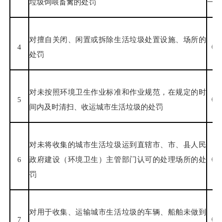
垃圾饲喂畜禽的处罚
一条
对擅自关闭、闲置或拆除生活垃圾处置设施、场所的
4
《城
处罚
对未按照环境卫生作业标准和作业规范，在规定的时
5
《城
间内及时清扫、收运城市生活垃圾的处罚
对未将收集的城市生活垃圾运到直辖市、市、县人民
6
政府建设（环境卫生）主管部门认可的处理场所的处
《城
罚
对用于收集、运输城市生活垃圾的车辆、船舶未做到
7
《城