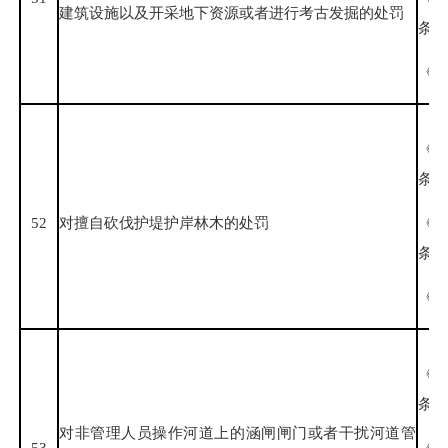
建筑设施以及开采地下资源或者进行考古发掘的处罚
条、
《福
《
条
52
对擅自砍伐护堤护岸林木的处罚
《
条、
《福
《
条
对非管理人员操作河道上的涵闸闸门或者干扰河道管
53
《