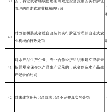
39
的，转让或者继续使用按照规定应当报废的实行牌证
《
管理的自走式农业机械的行政
条、
对驾驶拼装或者擅自改装的实行牌证管理的自走式农
《
40
业机械的行政处罚
条第
对水产品生产企业、专业合作经济组织未建立或者未
41
按照规定保存水产品生产记录的，或者伪造水产品生
《中
产记录的处罚
42
对未建立用药记录或者记录不完整真实的处罚
《兽