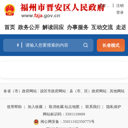
你好，
注销
登录
首页
政务公开
解读回应
办事服务
互动交流
走进
长者模式
各省（市）政府网站
设区市政府网站
县（市、区）政府网站
其他网站
使用帮助
|
加入收藏
|
取消收藏
站点地图
|
联系我们
|
隐私保护
网站标识码：3501110009
闽公网安备：35011102350775号