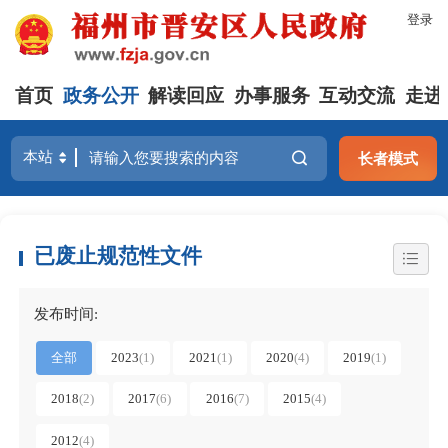
登录
首页
政务公开
解读回应
办事服务
互动交流
走进
长者模式
已废止规范性文件
发布时间:
全部
2023
(1)
2021
(1)
2020
(4)
2019
(1)
2018
(2)
2017
(6)
2016
(7)
2015
(4)
2012
(4)