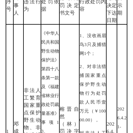
序
违法行
处罚依
行政处罚内
事
罚决定
决定
示
号
为
据
容
人
书文号
下达
期
日期
《中华人
1、没收画眉
民共和国
鸟3只及捕猎
野生动物
网1个；
保护法》
2、对非法猎
第四十八
捕国家重点
条第一款
保护野生动
及《福建
非法人
物行为处罚
省林业行
工繁育
款人民币壹
政处罚裁
国家重
榕晋自
202
万元（￥100
点保护
量基准》
然
6.4.2
野生动
00.00），
事项1
邓
（林）
202
1-
物、非
1
成
罚决字
6.4.
3、
对非法人工