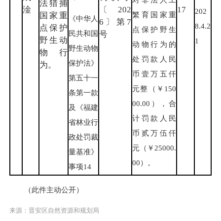
法猎捕
淦
〔202
17
202
繁育国家重
国家重
《中华人
6〕第7
8.4.2
点保护
点保护野生
民共和国
号
野生动
1
动物行为的
野生动物
物行
处罚款人民
保护法》
为。
币壹万五仟
第五十一
元整（￥150
条第一款
00.00），合
及《福建
计罚款人民
省林业行
币贰万伍仟
政处罚裁
元（￥25000.
量基准》
00）。
事项14
（此件主动公开）
来源：晋安区自然资源和规划局